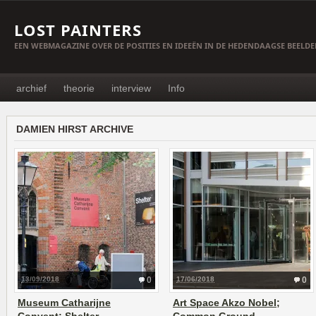
LOST PAINTERS
EEN WEBMAGAZINE OVER DE POSITIES EN IDEEËN IN DE HEDENDAAGSE BEELD
archief
theorie
interview
Info
DAMIEN HIRST ARCHIVE
13/09/2018
0
17/06/2018
0
Museum Catharijne
Art Space Akzo Nobel;