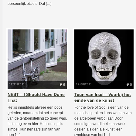
persoonlijk etc etc. Dat […]
12/11/2011
6
12/08/2011
0
NEST – I Should Have Done
Teun van Irsel – Voorbij het
That
einde van de kunst
Het is inmiddels alweer een poos
For the love of God is een van de
geleden, maar omdat het concept
meest besproken kunstwerken van
van de tentoonstelling zo goed was,
de afgelopen vijftig jaar. Door
toch nog even hier. Het concept is
sommigen wordt het kunstwerk
simpel, kunstenaars zijn fan van
gezien als geniale kunst, een
een […]
symbiose van het […]