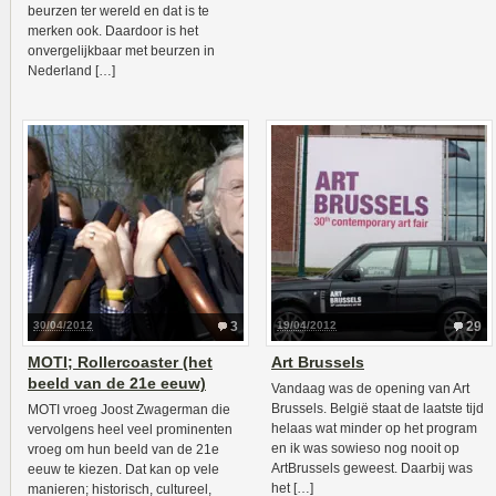
beurzen ter wereld en dat is te
merken ook. Daardoor is het
onvergelijkbaar met beurzen in
Nederland […]
30/04/2012
3
19/04/2012
29
MOTI; Rollercoaster (het
Art Brussels
beeld van de 21e eeuw)
Vandaag was de opening van Art
Brussels. België staat de laatste tijd
MOTI vroeg Joost Zwagerman die
helaas wat minder op het program
vervolgens heel veel prominenten
en ik was sowieso nog nooit op
vroeg om hun beeld van de 21e
ArtBrussels geweest. Daarbij was
eeuw te kiezen. Dat kan op vele
het […]
manieren; historisch, cultureel,