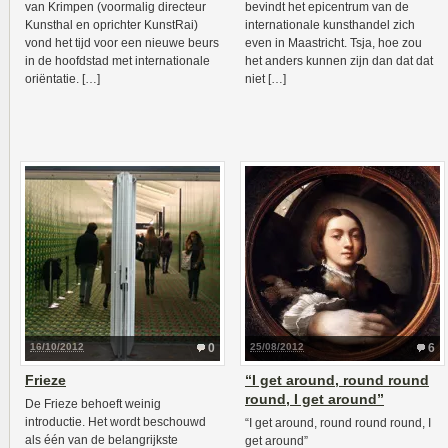
van Krimpen (voormalig directeur
bevindt het epicentrum van de
Kunsthal en oprichter KunstRai)
internationale kunsthandel zich
vond het tijd voor een nieuwe beurs
even in Maastricht. Tsja, hoe zou
in de hoofdstad met internationale
het anders kunnen zijn dan dat dat
oriëntatie. […]
niet […]
16/10/2012
0
25/08/2012
6
Frieze
“I get around, round round
round, I get around”
De Frieze behoeft weinig
introductie. Het wordt beschouwd
“I get around, round round round, I
als één van de belangrijkste
get around”