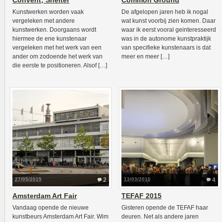
Convent; Shelter
Common Ground
Kunstwerken worden vaak
De afgelopen jaren heb ik nogal
vergeleken met andere
wat kunst voorbij zien komen. Daar
kunstwerken. Doorgaans wordt
waar ik eerst vooral geinteresseerd
hiermee de ene kunstenaar
was in de autonome kunstpraktijk
vergeleken met het werk van een
van specifieke kunstenaars is dat
ander om zodoende het werk van
meer en meer […]
die eerste te positioneren. Alsof […]
27/05/2015
2
13/03/2015
4
Amsterdam Art Fair
TEFAF 2015
Vandaag opende de nieuwe
Gisteren opende de TEFAF haar
kunstbeurs Amsterdam Art Fair. Wim
deuren. Net als andere jaren