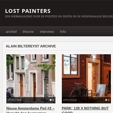
LOST PAINTERS
EEN WEBMAGAZINE OVER DE POSITIES EN IDEEËN IN DE HEDENDAAGSE BEELD
archief
theorie
interview
Info
ALAIN BILTEREYST ARCHIVE
21/07/2018
0
28/01/2018
0
Nieuw Amsterdams Peil #2 –
PARK; 139 X NOTHING BUT