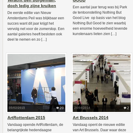
Veracht den burgerman,
GOOD
doch ledig zijne kruiken
Een aantal jaar terug was bij Park
de tentoonstelling Nothing But
De eerste editie van Nieuw
Good Live op basis van het blog
Amsterdams Peil was blijkbaar een
Nothing But Good te zien waarbij
succes want dit jaar krijgt het
een enorme hoeveelheid levende
vervolg net voor de zomerstop. Een
kunstenaars lieten zien […]
aantal galeries heeft besloten ook
deel te nemen en zo […]
05/02/2015
20
24/04/2014
2
ArtRotterdam 2015
Art Brussels 2014
Vandaag opende ArtRotterdam, de
Vandaag opent de nieuwe editie
belangrijkste hedendaagse
van Art Brussels. Daar waar deze