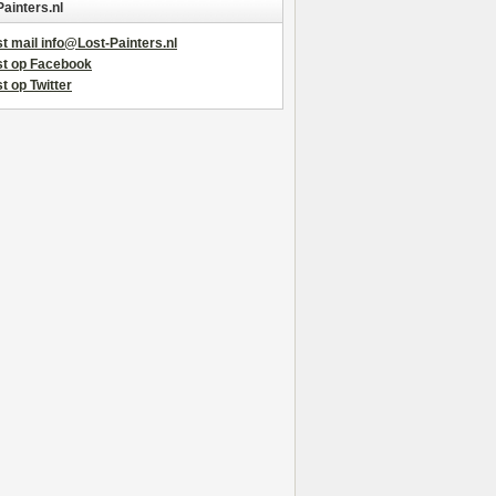
Painters.nl
t mail info@Lost-Painters.nl
st op Facebook
t op Twitter