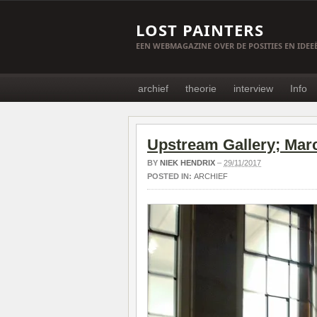
LOST PAINTERS
EEN WEBMAGAZINE OVER DE POSITIES EN IDE
archief
theorie
interview
Info
Upstream Gallery; Marc 
BY
NIEK HENDRIX
–
29/11/2017
POSTED IN:
ARCHIEF