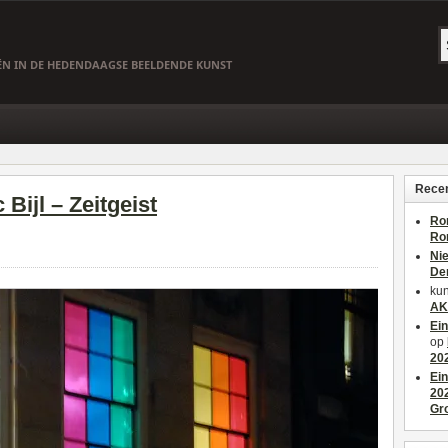
EËN IN DE HEDENDAAGSE BEELDENDE KUNST
Recen
Bijl – Zeitgeist
Ro
Ro
Ni
De
kun
AK
Ei
op
20
Ei
20
Gr