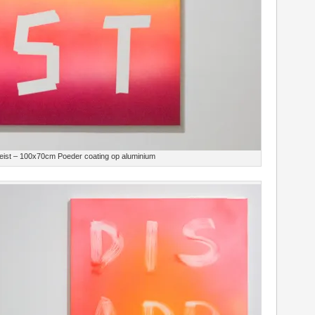
tgeist – 100x70cm Poeder coating op aluminium