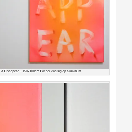
m & Disappear – 150x100cm Poeder coating op aluminium