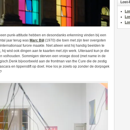
Lost-
Los
Lo
Los
ie een punk-attitude hebben en desondanks erkenning vinden bij een
antal jaar terug was
Marc Bijl
(1970) die toen met zijn teer overgoten
internationaal furore maakte. Niet alleen wist hij handig beelden te
ij wist ook dingen aan te kaarten met zijn werk. Uiteraard kun je die
leven volhouden. Sommigen sterven een vroege dood (met name in de
ragisch.Denk bijvoorbeeld aan de frontman van the Cure die de zestig
scara en lippenstift op doet. Hoe los je zoiets op zonder de dorpsgek
n?