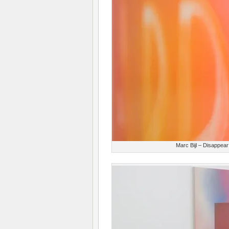
Marc Bijl – Disappea