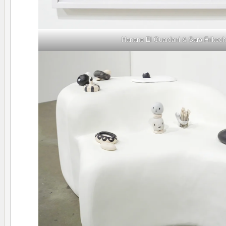
Hanane El Ouardani & Sara Frikec