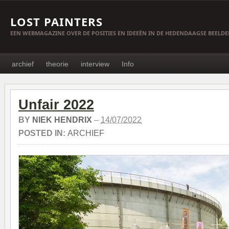
LOST PAINTERS
EEN WEBMAGAZINE OVER DE POSITIES EN IDEEËN IN DE HEDENDAAGSE BEELD
archief
theorie
interview
Info
Unfair 2022
BY
NIEK HENDRIX
–
14/07/2022
POSTED IN:
ARCHIEF