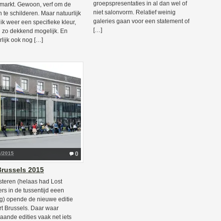
groepspresentaties in al dan wel of
arkt. Gewoon, verf om de
niet salonvorm. Relatief weinig
 te schilderen. Maar natuurlijk
galeries gaan voor een statement of
 ik weer een specifieke kleur,
[…]
 zo dekkend mogelijk. En
rlijk ook nog […]
4/2015
0
Brussels 2015
steren (helaas had Lost
ers in de tussentijd eeen
ng) opende de nieuwe editie
rt Brussels. Daar waar
aande edities vaak net iets