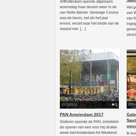
Saut
ArtRotterdam opende afgelopen
woensdag haar deuren weer in de
Het g
van Nelle fabriek. Vanwege Corona
van W
was de beurs, net als het jaar
van M
ervoor, verzet naar het einde van de
ingeg
maand mei. […]
gener
versc
19/11/2017
2
09/0
PAN Amsterdam 2017
Gale
Saut
Gisteren opende de PAN, inmiddels
oeu
de opener van een voor mij drukke
week met Amsterdam Art Weekend
Ik mo