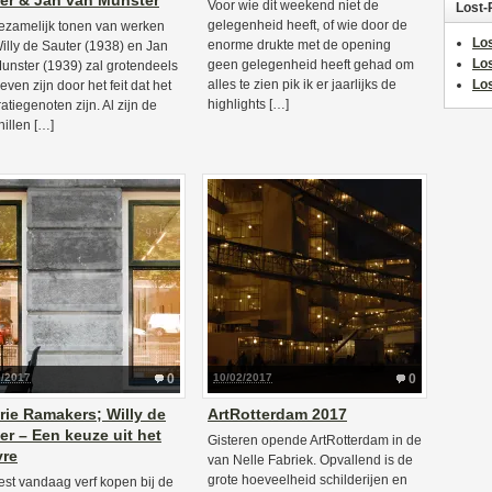
er & Jan van Munster
Voor wie dit weekend niet de
Lost-
gelegenheid heeft, of wie door de
ezamelijk tonen van werken
Los
enorme drukte met de opening
illy de Sauter (1938) en Jan
Lo
geen gelegenheid heeft gehad om
unster (1939) zal grotendeels
alles te zien pik ik er jaarlijks de
Los
even zijn door het feit dat het
highlights […]
atiegenoten zijn. Al zijn de
hillen […]
6/2017
0
10/02/2017
0
rie Ramakers; Willy de
ArtRotterdam 2017
er – Een keuze uit het
Gisteren opende ArtRotterdam in de
vre
van Nelle Fabriek. Opvallend is de
grote hoeveelheid schilderijen en
est vandaag verf kopen bij de