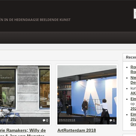
EËN IN DE HEDENDAAGSE BEELDENDE KUNST
Recen
Ro
Ro
Ni
De
kun
AK
Ei
op
20
Ei
20
0/2020
0
09/02/2018
6
Gr
rie Ramakers; Willy de
ArtRotterdam 2018