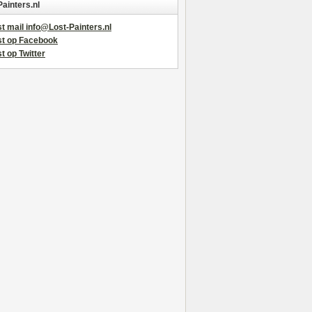
Painters.nl
t mail info@Lost-Painters.nl
st op Facebook
t op Twitter