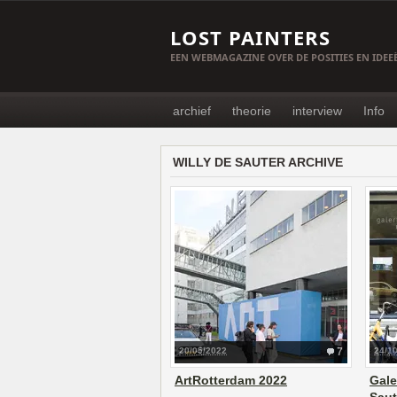
LOST PAINTERS
EEN WEBMAGAZINE OVER DE POSITIES EN IDE
archief
theorie
interview
Info
WILLY DE SAUTER ARCHIVE
20/05/2022
7
24/1
ArtRotterdam 2022
Gale