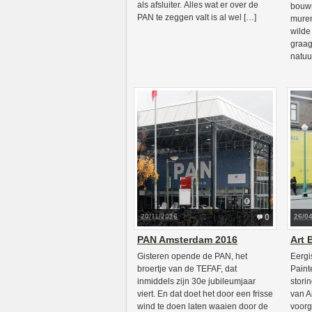
als afsluiter. Alles wat er over de
bouwm
PAN te zeggen valt is al wel […]
muren
wilde
graag
natuu
20/11/2016
0
26/0
PAN Amsterdam 2016
Art 
Gisteren opende de PAN, het
Eergi
broertje van de TEFAF, dat
Paint
inmiddels zijn 30e jubileumjaar
stori
viert. En dat doet het door een frisse
van A
wind te doen laten waaien door de
voorg