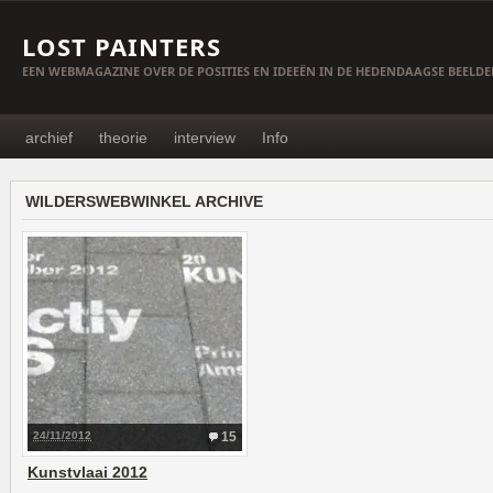
LOST PAINTERS
EEN WEBMAGAZINE OVER DE POSITIES EN IDEEËN IN DE HEDENDAAGSE BEELD
archief
theorie
interview
Info
WILDERSWEBWINKEL ARCHIVE
24/11/2012
15
Kunstvlaai 2012