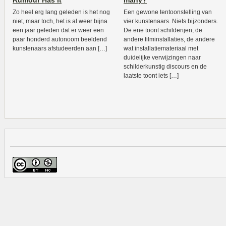
Rumour Has It
many?
Zo heel erg lang geleden is het nog
Een gewone tentoonstelling van
niet, maar toch, het is al weer bijna
vier kunstenaars. Niets bijzonders.
een jaar geleden dat er weer een
De ene toont schilderijen, de
paar honderd autonoom beeldend
andere filminstallaties, de andere
kunstenaars afstudeerden aan […]
wat installatiemateriaal met
duidelijke verwijzingen naar
schilderkunstig discours en de
laatste toont iets […]