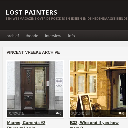
LOST PAINTERS
EEN WEBMAGAZINE OVER DE POSITIES EN IDEEËN IN DE HEDENDAAGSE BEELD
archief
theorie
interview
Info
VINCENT VREEKE ARCHIVE
11/02/2015
0
11/01/2015
0
Marres; Currents #2,
B32; Who and if yes how