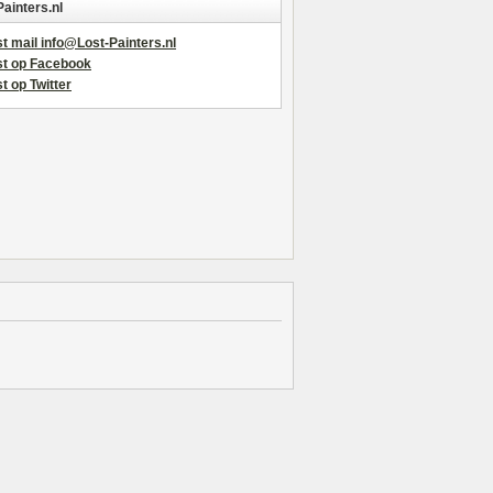
Painters.nl
t mail info@Lost-Painters.nl
st op Facebook
t op Twitter