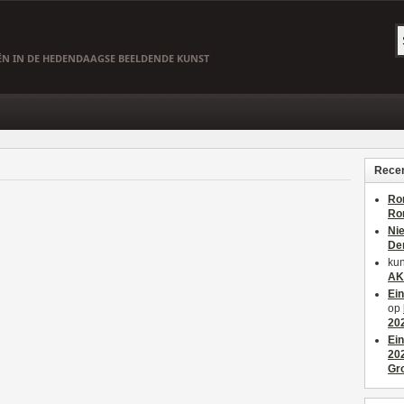
EËN IN DE HEDENDAAGSE BEELDENDE KUNST
Recen
Ro
Ro
Ni
De
kun
AK
Ei
op
20
Ei
20
Gr