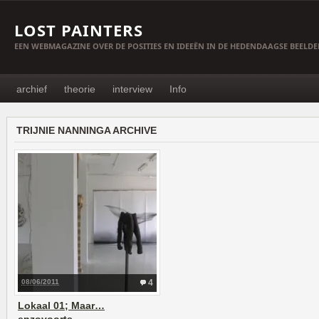
LOST PAINTERS
EEN WEBMAGAZINE OVER DE POSITIES EN IDEEËN IN DE HEDENDAAGSE BEELD
archief
theorie
interview
Info
TRIJNIE NANNINGA ARCHIVE
08/06/2011
4
Lokaal 01; Maar…