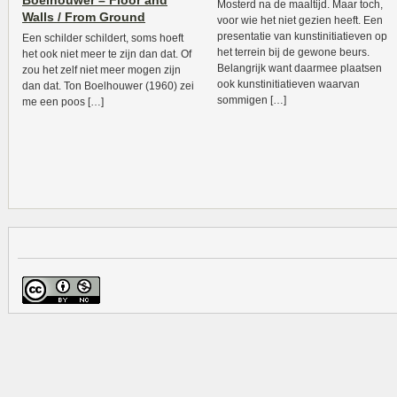
Boelhouwer – Floor and
Mosterd na de maaltijd. Maar toch,
Walls / From Ground
voor wie het niet gezien heeft. Een
presentatie van kunstinitiatieven op
Een schilder schildert, soms hoeft
het terrein bij de gewone beurs.
het ook niet meer te zijn dan dat. Of
Belangrijk want daarmee plaatsen
zou het zelf niet meer mogen zijn
ook kunstinitiatieven waarvan
dan dat. Ton Boelhouwer (1960) zei
sommigen […]
me een poos […]