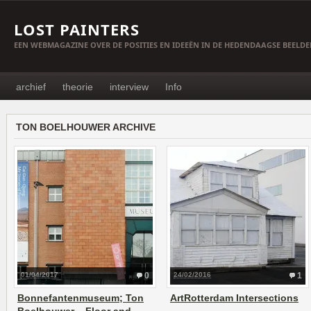
LOST PAINTERS
EEN WEBMAGAZINE OVER DE POSITIES EN IDEEËN IN DE HEDENDAAGSE BEELD
archief
theorie
interview
Info
TON BOELHOUWER ARCHIVE
01/04/2017
0
24/02/2016
1
Bonnefantenmuseum; Ton
ArtRotterdam Intersections