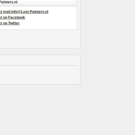
Painters.nl
t mail info@Lost-Painters.nl
st op Facebook
t op Twitter