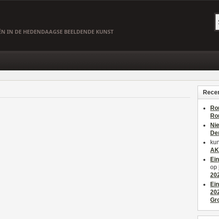
EËN IN DE HEDENDAAGSE BEELDENDE KUNST
Recen
Ro
Ro
Ni
De
kun
AK
Ei
op
20
Ei
20
Gr