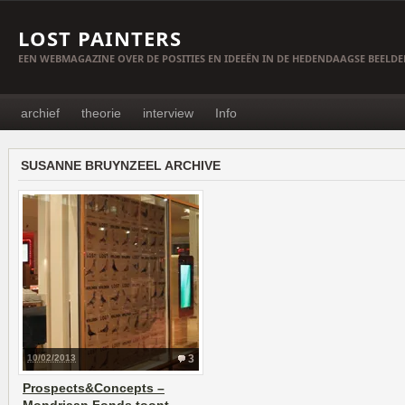
LOST PAINTERS
EEN WEBMAGAZINE OVER DE POSITIES EN IDEEËN IN DE HEDENDAAGSE BEELD
archief
theorie
interview
Info
SUSANNE BRUYNZEEL ARCHIVE
10/02/2013
3
Prospects&Concepts –