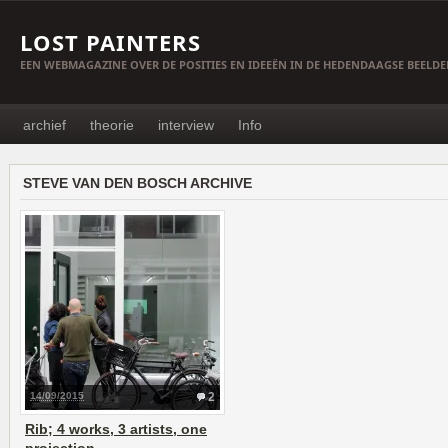
LOST PAINTERS
EEN WEBMAGAZINE OVER DE POSITIES EN IDEEËN IN DE HEDENDAAGSE BEELD
archief
theorie
interview
Info
STEVE VAN DEN BOSCH ARCHIVE
14/09/2015
2
Rib; 4 works, 3 artists, one