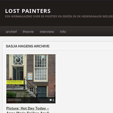
LOST PAINTERS
EEN WEBMAGAZINE OVER DE POSITIES EN IDEEËN IN DE HEDENDAAGSE BEELD
archief
theorie
interview
Info
SASJA HAGENS ARCHIVE
12/07/2025
2
Pictura; Hot Day Today –