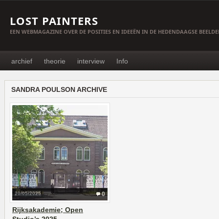
LOST PAINTERS
EEN WEBMAGAZINE OVER DE POSITIES EN IDEEËN IN DE HEDENDAAGSE BEELD
archief
theorie
interview
Info
SANDRA POULSON ARCHIVE
20/05/2025
0
Rijksakademie; Open