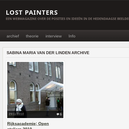
LOST PAINTERS
EEN WEBMAGAZINE OVER DE POSITIES EN IDEEËN IN DE HEDENDAAGSE BEELD
archief
theorie
interview
Info
SABINA MARIA VAN DER LINDEN ARCHIVE
29/11/2010
6
Rijksacademie; Open