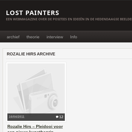
LOST PAINTERS
EEN WEBMAGAZINE OVER DE POSITIES EN IDEEËN IN DE HEDENDAAGSE BEELD
archief
theorie
interview
Info
ROZALIE HIRS ARCHIVE
16/04/2011
12
Rozalie Hirs – Pleidooi voor