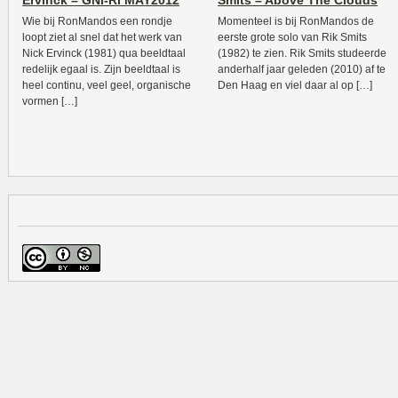
Ervinck – GNI-RI MAY2012
Smits – Above The Clouds
Wie bij RonMandos een rondje
Momenteel is bij RonMandos de
loopt ziet al snel dat het werk van
eerste grote solo van Rik Smits
Nick Ervinck (1981) qua beeldtaal
(1982) te zien. Rik Smits studeerde
redelijk egaal is. Zijn beeldtaal is
anderhalf jaar geleden (2010) af te
heel continu, veel geel, organische
Den Haag en viel daar al op […]
vormen […]