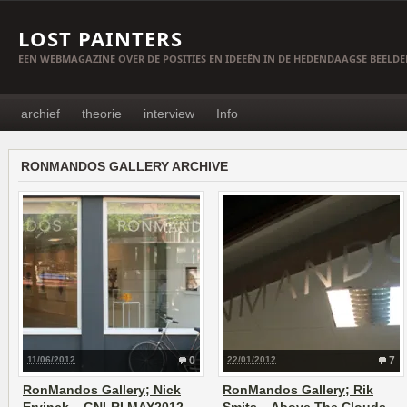
LOST PAINTERS
EEN WEBMAGAZINE OVER DE POSITIES EN IDEEËN IN DE HEDENDAAGSE BEELD
archief
theorie
interview
Info
RONMANDOS GALLERY ARCHIVE
11/06/2012
0
22/01/2012
7
RonMandos Gallery; Nick
RonMandos Gallery; Rik