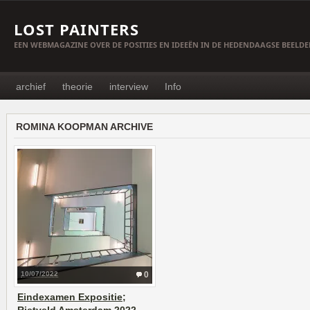
LOST PAINTERS
EEN WEBMAGAZINE OVER DE POSITIES EN IDEEËN IN DE HEDENDAAGSE BEELD
archief
theorie
interview
Info
ROMINA KOOPMAN ARCHIVE
10/07/2022
0
Eindexamen Expositie;