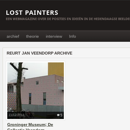
LOST PAINTERS
EEN WEBMAGAZINE OVER DE POSITIES EN IDEEËN IN DE HEDENDAAGSE BEELD
archief
theorie
interview
Info
REURT JAN VEENDORP ARCHIVE
21/12/2012
5
Groninger Museum; De