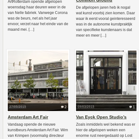
Common Ground
ArtRotterdam opende afgelopen
woensdag haar deuren weer in de
De afgelopen jaren heb ik nogal
van Nelle fabriek. Vanwege Corona
wat kunst voorbij zien komen. Daar
was de beurs, net als het jaar
waar ik eerst vooral geinteresseerd
ervoor, verzet naar het einde van de
was in de autonome kunstpraktijk
maand mei. […]
van specifieke kunstenaars is dat
meer en meer […]
27/05/2015
2
09/03/2015
1
Amsterdam Art Fair
Van Eyck Open Studio’s
Vandaag opende de nieuwe
Zoals inmiddels wel bekend was er
kunstbeurs Amsterdam Art Fair. Wim
hier de afgelopen weken een
van Krimpen (voormalig directeur
enorme rust neergedaald op Lost