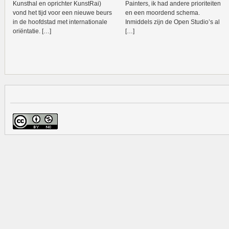
Kunsthal en oprichter KunstRai)
Painters, ik had andere prioriteiten
vond het tijd voor een nieuwe beurs
en een moordend schema.
in de hoofdstad met internationale
Inmiddels zijn de Open Studio’s al
oriëntatie. […]
[…]