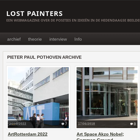
LOST PAINTERS
EEN WEBMAGAZINE OVER DE POSITIES EN IDEEËN IN DE HEDENDAAGSE BEELD
archief
theorie
interview
Info
PIETER PAUL POTHOVEN ARCHIVE
20/05/2022
7
17/06/2018
0
ArtRotterdam 2022
Art Space Akzo Nobel;