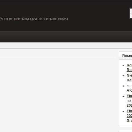
EËN IN DE HEDENDAAGSE BEELDENDE KUNST
Recen
Ro
Ro
Ni
De
kun
AK
Ei
op
20
Ei
20
Gr