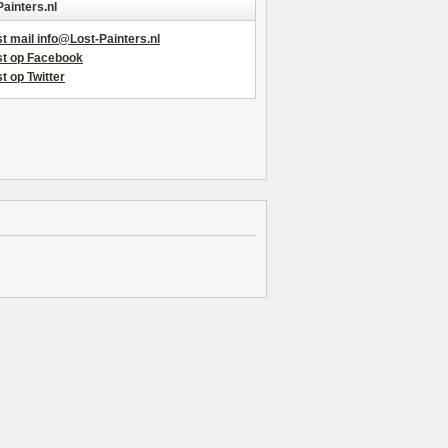
Painters.nl
t mail info@Lost-Painters.nl
st op Facebook
t op Twitter