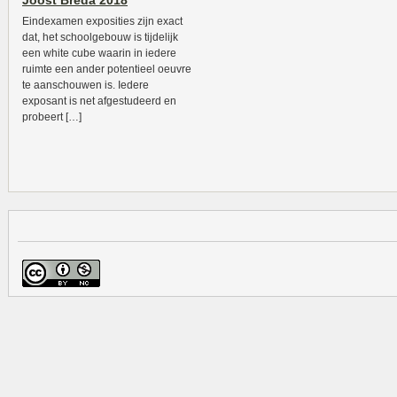
Joost Breda 2018
Eindexamen exposities zijn exact
dat, het schoolgebouw is tijdelijk
een white cube waarin in iedere
ruimte een ander potentieel oeuvre
te aanschouwen is. Iedere
exposant is net afgestudeerd en
probeert […]