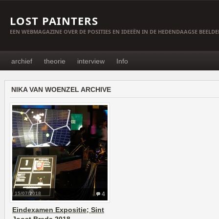
LOST PAINTERS
EEN WEBMAGAZINE OVER DE POSITIES EN IDEEËN IN DE HEDENDAAGSE BEELD
archief
theorie
interview
Info
NIKA VAN WOENZEL ARCHIVE
15/07/2018
4
Eindexamen Expositie; Sint