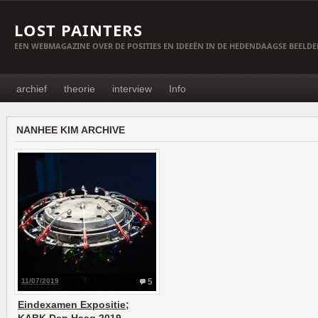
LOST PAINTERS
EEN WEBMAGAZINE OVER DE POSITIES EN IDEEËN IN DE HEDENDAAGSE BEELD
archief
theorie
interview
Info
NANHEE KIM ARCHIVE
11/07/2019
5
Eindexamen Expositie;