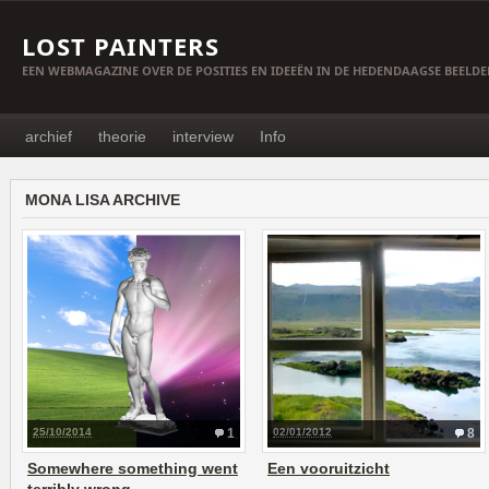
LOST PAINTERS
EEN WEBMAGAZINE OVER DE POSITIES EN IDEEËN IN DE HEDENDAAGSE BEELD
archief
theorie
interview
Info
MONA LISA ARCHIVE
25/10/2014
1
02/01/2012
8
Somewhere something went
Een vooruitzicht