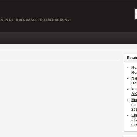
EËN IN DE HEDENDAAGSE BEELDENDE KUNST
Recen
Ro
Ro
Ni
De
kun
AK
Ei
op
20
Ei
20
Gr