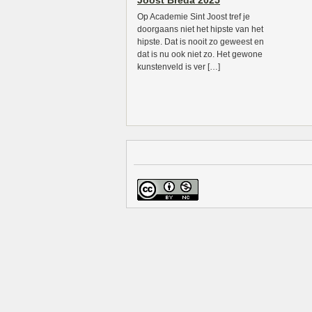
Joost Breda 2025
Op Academie Sint Joost tref je
doorgaans niet het hipste van het
hipste. Dat is nooit zo geweest en
dat is nu ook niet zo. Het gewone
kunstenveld is ver […]