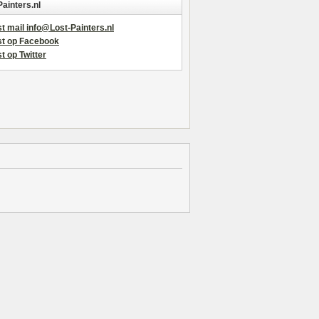
Painters.nl
t mail info@Lost-Painters.nl
st op Facebook
t op Twitter