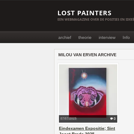
LOST PAINTERS
EEN WEBMAGAZINE OVER DE POSITIES EN IDE
archief
theorie
interview
Info
MILOU VAN ERVEN ARCHIVE
07/07/2025
0
Eindexamen Expositie; Sint