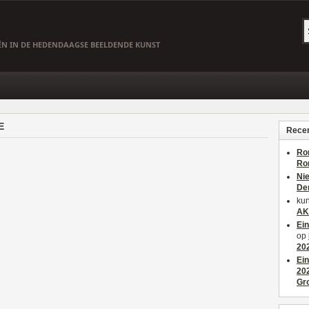
EËN IN DE HEDENDAAGSE BEELDENDE KUNST
E
Recen
Ro
Ro
Ni
De
kun
AK
Ei
op
20
Ei
20
Gr