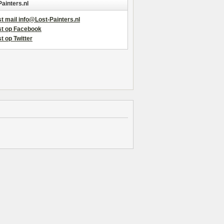
Painters.nl
t mail info@Lost-Painters.nl
st op Facebook
t op Twitter