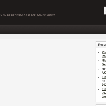
EËN IN DE HEDENDAAGSE BEELDENDE KUNST
Recen
Ro
Ro
Ni
De
kun
AK
Ei
op
20
Ei
20
Gr