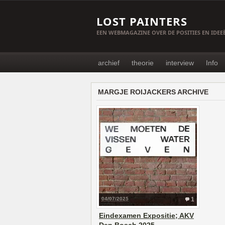
LOST PAINTERS
EEN WEBMAGAZINE OVER DE POSITIES EN IDE
archief
theorie
interview
Info
MARGJE ROIJACKERS ARCHIVE
04/07/2025
1
Eindexamen Expositie; AKV