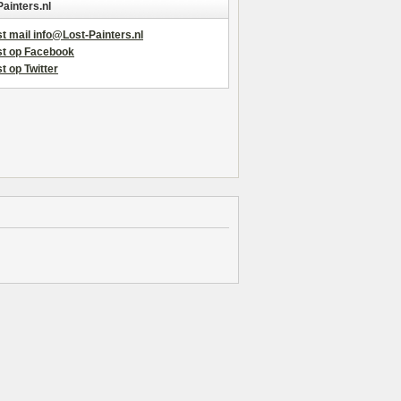
Painters.nl
t mail info@Lost-Painters.nl
st op Facebook
t op Twitter