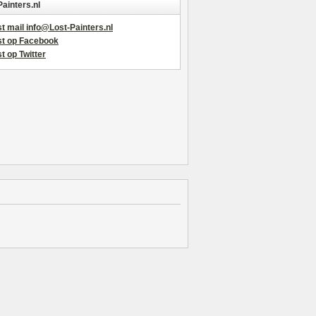
Painters.nl
t mail info@Lost-Painters.nl
st op Facebook
t op Twitter