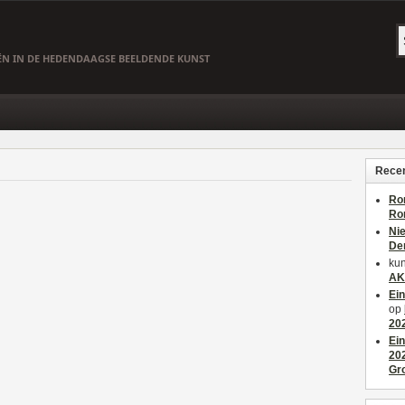
EËN IN DE HEDENDAAGSE BEELDENDE KUNST
Recen
Ro
Ro
Ni
De
kun
AK
Ei
op
20
Ei
20
Gr