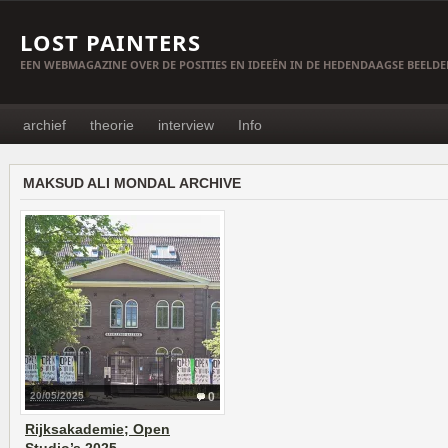
LOST PAINTERS
EEN WEBMAGAZINE OVER DE POSITIES EN IDEEËN IN DE HEDENDAAGSE BEELD
archief
theorie
interview
Info
MAKSUD ALI MONDAL ARCHIVE
20/05/2025
0
Rijksakademie; Open