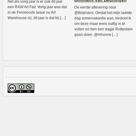
Boijmans van Beuningen
Net als vorig jaar is er ook dit jaar
een RAW Art Fair. Vorig jaar was dat
De eerste aflevering naar
in de Fenixloods (waar nu Art
@Boijmans. Omdat het mijn laatste
Warehouse is), dit jaar is dat bij […]
dag zomervakantie was, besloot ik
om deze maar eens nuttig in te
vullen en ben een dagje Rotterdam
gaan doen. @mhoorw […]