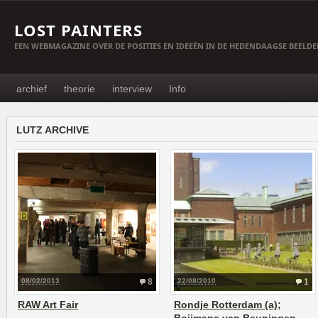
LOST PAINTERS
EEN WEBMAGAZINE OVER DE POSITIES EN IDEEËN IN DE HEDENDAAGSE BEELD
archief
theorie
interview
Info
LUTZ ARCHIVE
08/02/2013
8
22/08/2010
1
RAW Art Fair
Rondje Rotterdam (a);