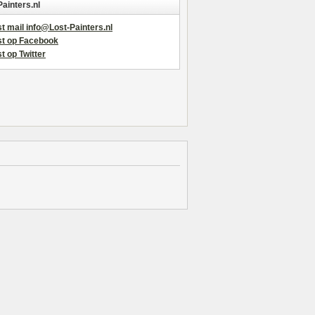
Painters.nl
t mail info@Lost-Painters.nl
st op Facebook
t op Twitter