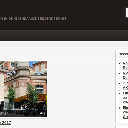
EËN IN DE HEDENDAAGSE BEELDENDE KUNST
Recen
Ro
Ro
Ni
De
kun
AK
Ei
op
20
Ei
20
6/2017
1
Gr
e 2017