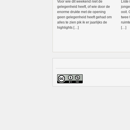
Voor wie dit weekend niet de
Liste
gelegenheid heeft, of wie door de
jonge
enorme drukte met de opening
ooit.
geen gelegenheid heeft gehad om
twee 
alles te zien pik ik er jaarlijks de
ruimt
highlights […]
[…]