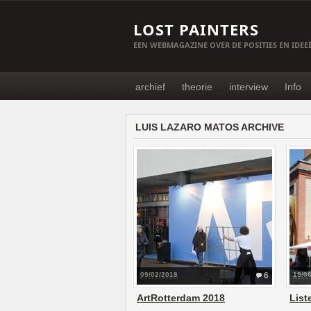
LOST PAINTERS
EEN WEBMAGAZINE OVER DE POSITIES EN IDE
archief
theorie
interview
Info
LUIS LAZARO MATOS ARCHIVE
09/02/2018
6
19/0
ArtRotterdam 2018
List