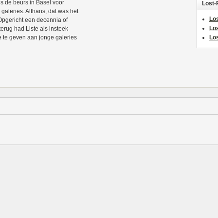
 is de beurs in Basel voor
Lost-
 galeries. Althans, dat was het
Los
 Opgericht een decennia of
Lo
terug had Liste als insteek
e te geven aan jonge galeries
Los