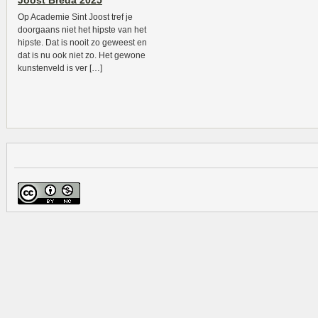
Joost Breda 2025
Op Academie Sint Joost tref je
doorgaans niet het hipste van het
hipste. Dat is nooit zo geweest en
dat is nu ook niet zo. Het gewone
kunstenveld is ver […]