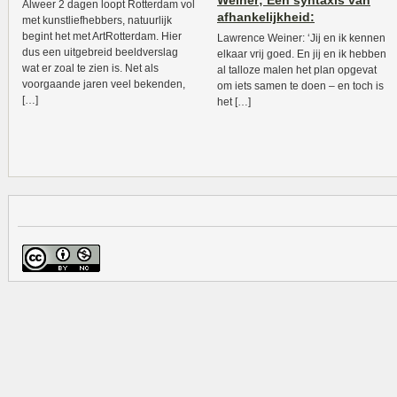
Weiner; Een syntaxis van
Alweer 2 dagen loopt Rotterdam vol
afhankelijkheid:
met kunstliefhebbers, natuurlijk
begint het met ArtRotterdam. Hier
Lawrence Weiner: ‘Jij en ik kennen
dus een uitgebreid beeldverslag
elkaar vrij goed. En jij en ik hebben
wat er zoal te zien is. Net als
al talloze malen het plan opgevat
voorgaande jaren veel bekenden,
om iets samen te doen – en toch is
[…]
het […]