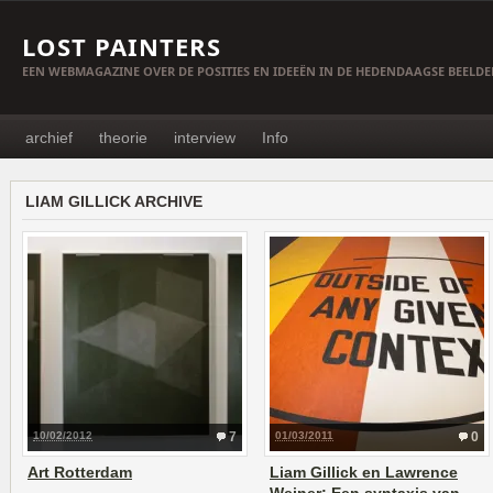
LOST PAINTERS
EEN WEBMAGAZINE OVER DE POSITIES EN IDEEËN IN DE HEDENDAAGSE BEELD
archief
theorie
interview
Info
LIAM GILLICK ARCHIVE
10/02/2012
7
01/03/2011
0
Art Rotterdam
Liam Gillick en Lawrence