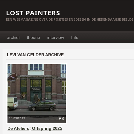
LOST PAINTERS
EEN WEBMAGAZINE OVER DE POSITIES EN IDEEËN IN DE HEDENDAAGSE BEELD
archief
theorie
interview
Info
LEVI VAN GELDER ARCHIVE
14/05/2025
0
De Ateliers; Offspring 2025