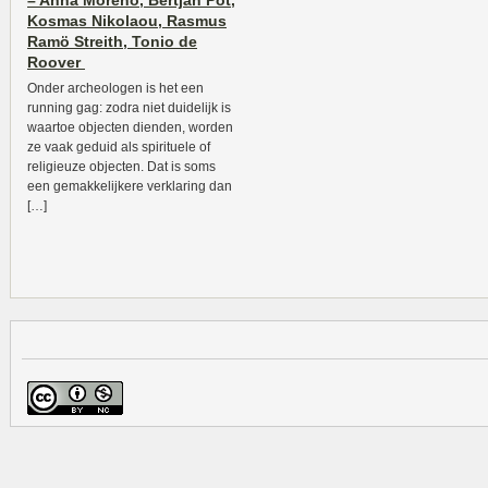
– Anna Moreno, Bertjan Pot,
Kosmas Nikolaou, Rasmus
Ramö Streith, Tonio de
Roover
Onder archeologen is het een
running gag: zodra niet duidelijk is
waartoe objecten dienden, worden
ze vaak geduid als spirituele of
religieuze objecten. Dat is soms
een gemakkelijkere verklaring dan
[…]