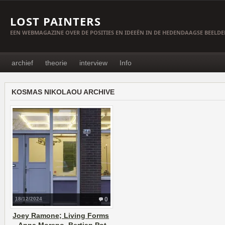
LOST PAINTERS
EEN WEBMAGAZINE OVER DE POSITIES EN IDEEËN IN DE HEDENDAAGSE BEELD
archief
theorie
interview
Info
KOSMAS NIKOLAOU ARCHIVE
18/12/2024
0
Joey Ramone; Living Forms