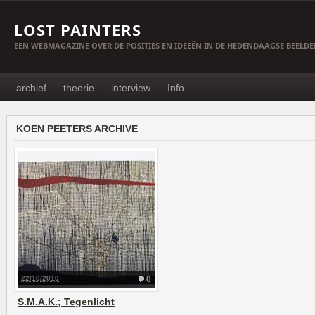
LOST PAINTERS
EEN WEBMAGAZINE OVER DE POSITIES EN IDEEËN IN DE HEDENDAAGSE BEELD
archief
theorie
interview
Info
KOEN PEETERS ARCHIVE
22/10/2010
0
S.M.A.K.; Tegenlicht