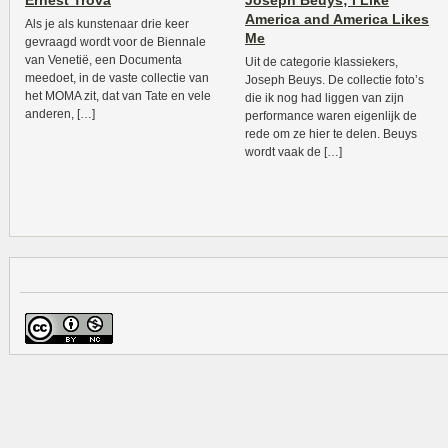
Ernest Trova
Joseph Beuys; I Like
America and America Likes
Als je als kunstenaar drie keer
Me
gevraagd wordt voor de Biennale
van Venetië, een Documenta
Uit de categorie klassiekers,
meedoet, in de vaste collectie van
Joseph Beuys. De collectie foto’s
het MOMA zit, dat van Tate en vele
die ik nog had liggen van zijn
anderen, […]
performance waren eigenlijk de
rede om ze hier te delen. Beuys
wordt vaak de […]