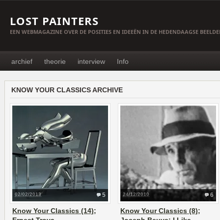
LOST PAINTERS
EEN WEBMAGAZINE OVER DE POSITIES EN IDEEËN IN DE HEDENDAAGSE BEELD
archief
theorie
interview
Info
KNOW YOUR CLASSICS ARCHIVE
02/02/2013
5
24/12/2010
6
Know Your Classics (14);
Know Your Classics (8);