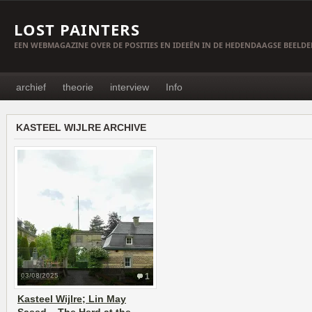
LOST PAINTERS
EEN WEBMAGAZINE OVER DE POSITIES EN IDEEËN IN DE HEDENDAAGSE BEELD
archief
theorie
interview
Info
KASTEEL WIJLRE ARCHIVE
03/08/2025
1
Kasteel Wijlre; Lin May