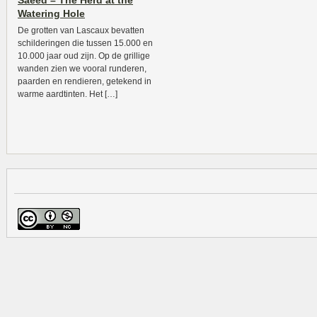
Saeed – The Herd at the
Watering Hole
De grotten van Lascaux bevatten
schilderingen die tussen 15.000 en
10.000 jaar oud zijn. Op de grillige
wanden zien we vooral runderen,
paarden en rendieren, getekend in
warme aardtinten. Het […]