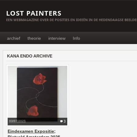
LOST PAINTERS
EEN WEBMAGAZINE OVER DE POSITIES EN IDEEËN IN DE HEDENDAAGSE BEELD
archief
theorie
interview
Info
KANA ENDO ARCHIVE
03/07/2025
3
Eindexamen Expositie;