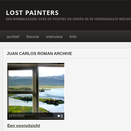
LOST PAINTERS
EEN WEBMAGAZINE OVER DE POSITIES EN IDEEËN IN DE HEDENDAAGSE BEELD
archief
theorie
interview
Info
JUAN CARLOS ROMAN ARCHIVE
02/01/2012
8
Een vooruitzicht