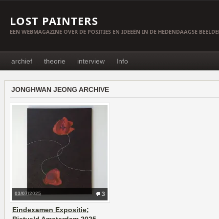
LOST PAINTERS
EEN WEBMAGAZINE OVER DE POSITIES EN IDEEËN IN DE HEDENDAAGSE BEELD
archief
theorie
interview
Info
JONGHWAN JEONG ARCHIVE
03/07/2025
3
Eindexamen Expositie;