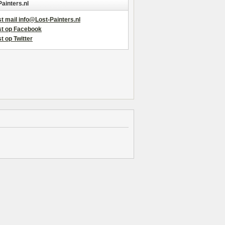
Painters.nl
t mail info@Lost-Painters.nl
st op Facebook
t op Twitter