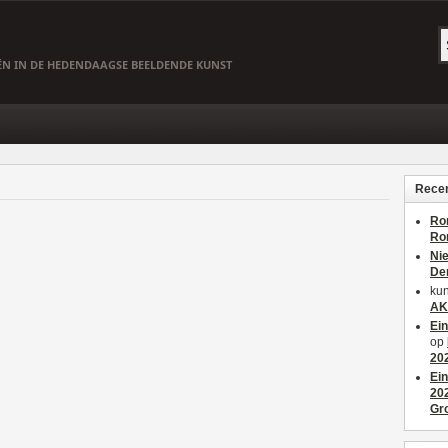
EËN IN DE HEDENDAAGSE BEELDENDE KUNST
Recen
Ro
Ro
Ni
De
kun
AK
Ei
op
20
Ei
20
Gr