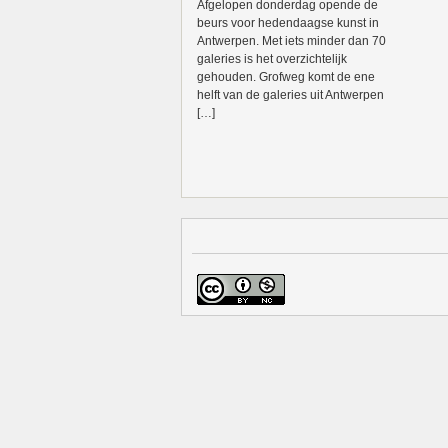
Afgelopen donderdag opende de
beurs voor hedendaagse kunst in
Antwerpen. Met iets minder dan 70
galeries is het overzichtelijk
gehouden. Grofweg komt de ene
helft van de galeries uit Antwerpen
[…]