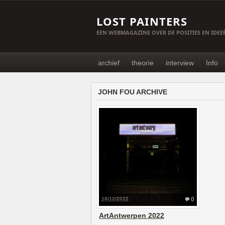
LOST PAINTERS
EEN WEBMAGAZINE OVER DE POSITIES EN IDE
archief
theorie
interview
Info
JOHN FOU ARCHIVE
18/12/2022
0
ArtAntwerpen 2022