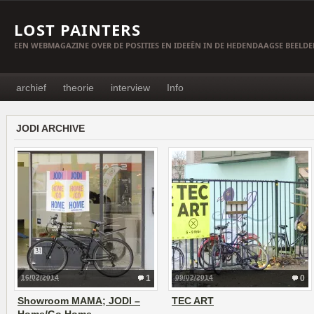
LOST PAINTERS
EEN WEBMAGAZINE OVER DE POSITIES EN IDEEËN IN DE HEDENDAAGSE BEELD
archief
theorie
interview
Info
JODI ARCHIVE
16/02/2014
1
09/02/2014
0
Showroom MAMA; JODI –
TEC ART