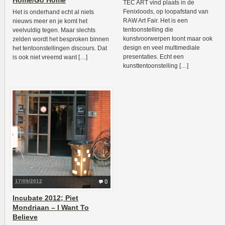
Home/Go Home
TEC ART vind plaats in de
Fenixloods, op loopafstand van
Het is onderhand echt al niets
RAW Art Fair. Het is een
nieuws meer en je komt het
tentoonstelling die
veelvuldig tegen. Maar slechts
kunstvoorwerpen toont maar ook
zelden wordt het besproken binnen
design en veel multimediale
het tentoonstellingen discours. Dat
presentaties. Echt een
is ook niet vreemd want […]
kunsttentoonstelling […]
17/09/2012
0
Incubate 2012; Piet
Mondriaan – I Want To
Believe