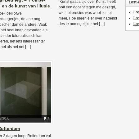
jn Bedriegt – Trompe-
‘Kunst gaat altijd over Kunst’ heeft
Lost-
il en de kunst van illusie
ooit een docent tegen me gezegd,
Los
wie het precies was weet ik niet
e-l’oeil ofwel
Lo
meer. Hoe meer je er over nadenkt
driegertjes, de ene nog
des te onmogelijker het […]
Los
stischer dan de andere. Vaak
 het heel knap gevonden als
childer fotorealistisch kan
deren, net iets interessanter
 het als het net […]
2/2012
7
Rotterdam
r 2 dagen loopt Rotterdam vol