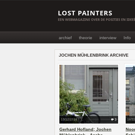
LOST PAINTERS
EEN WEBMAGAZINE OVER DE POSITIES EN IDE
archief
theorie
interview
Info
JOCHEN MÜHLENBRINK ARCHIVE
13/12/2014
3
16/1
Gerhard Hofland; Jochen
Noo