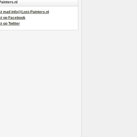
Painters.nl
t mail info@Lost-Painters.nl
st op Facebook
t op Twitter