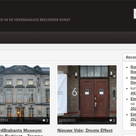
EËN IN DE HEDENDAAGSE BEELDENDE KUNST
Recen
Ro
Ro
Ni
De
kun
AK
Ei
op
20
Ei
20
1/2013
3
02/01/2013
3
Gr
rdBrabants Museum;
Nieuwe Vide; Droste Effect