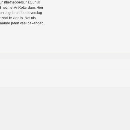
unstliefhebbers, natuurlijk
t het met ArtRotterdam. Hier
en uitgebreid beeldverslag
 zoal te zien is. Net als
aande jaren veel bekenden,