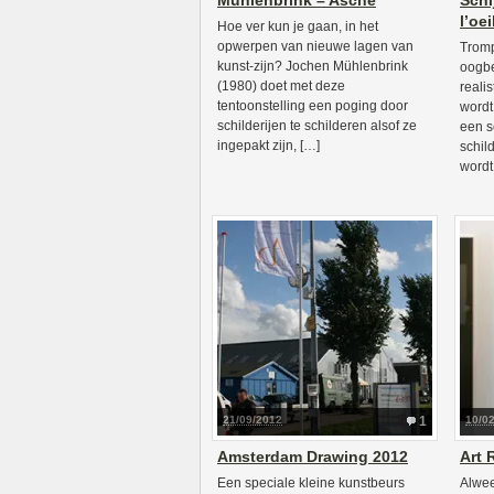
Mühlenbrink – Asche
Schi
l’oe
Hoe ver kun je gaan, in het
opwerpen van nieuwe lagen van
Tromp
kunst-zijn? Jochen Mühlenbrink
oogbe
(1980) doet met deze
reali
tentoonstelling een poging door
wordt
schilderijen te schilderen alsof ze
een s
ingepakt zijn, […]
schil
wordt
21/09/2012
1
10/0
Amsterdam Drawing 2012
Art 
Een speciale kleine kunstbeurs
Alwee