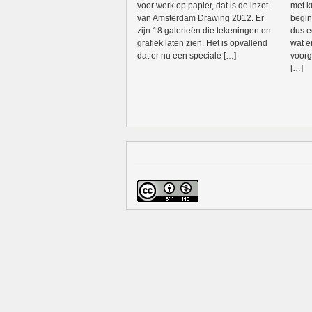
voor werk op papier, dat is de inzet
met k
van Amsterdam Drawing 2012. Er
begin
zijn 18 galerieën die tekeningen en
dus e
grafiek laten zien. Het is opvallend
wat er
dat er nu een speciale […]
voorg
[…]