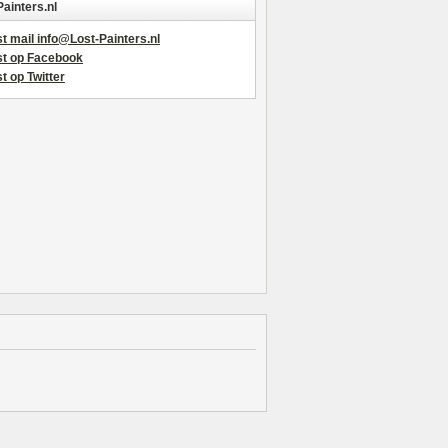
Painters.nl
t mail info@Lost-Painters.nl
st op Facebook
t op Twitter