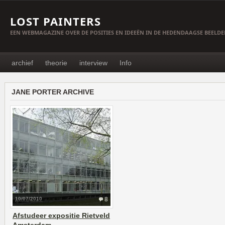
LOST PAINTERS
EEN WEBMAGAZINE OVER DE POSITIES EN IDEEËN IN DE HEDENDAAGSE BEELD
archief
theorie
interview
Info
JANE PORTER ARCHIVE
10/07/2010
8
Afstudeer expositie Rietveld