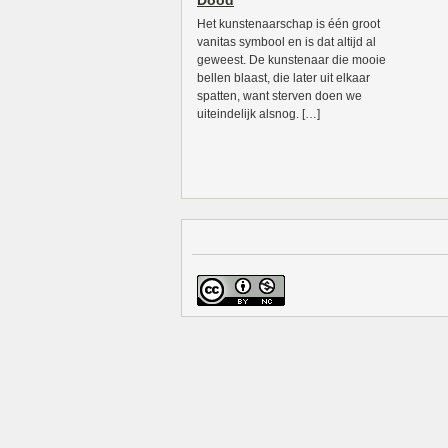
Dood
Het kunstenaarschap is één groot
vanitas symbool en is dat altijd al
geweest. De kunstenaar die mooie
bellen blaast, die later uit elkaar
spatten, want sterven doen we
uiteindelijk alsnog. […]