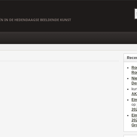
EËN IN DE HEDENDAAGSE BEELDENDE KUNST
Recen
Ro
Ro
Ni
De
kun
AK
Ei
op
20
Ei
20
Gr