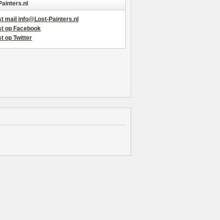
Painters.nl
t mail info@Lost-Painters.nl
st op Facebook
t op Twitter