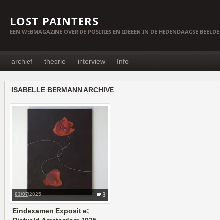
LOST PAINTERS
EEN WEBMAGAZINE OVER DE POSITIES EN IDEEËN IN DE HEDENDAAGSE BEELD
archief
theorie
interview
Info
ISABELLE BERMANN ARCHIVE
03/07/2025
3
Eindexamen Expositie;