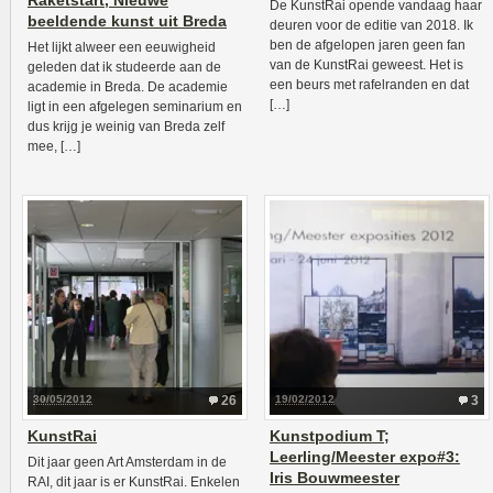
Raketstart, Nieuwe
De KunstRai opende vandaag haar
beeldende kunst uit Breda
deuren voor de editie van 2018. Ik
ben de afgelopen jaren geen fan
Het lijkt alweer een eeuwigheid
van de KunstRai geweest. Het is
geleden dat ik studeerde aan de
een beurs met rafelranden en dat
academie in Breda. De academie
[…]
ligt in een afgelegen seminarium en
dus krijg je weinig van Breda zelf
mee, […]
30/05/2012
26
19/02/2012
3
KunstRai
Kunstpodium T;
Leerling/Meester expo#3:
Dit jaar geen Art Amsterdam in de
Iris Bouwmeester
RAI, dit jaar is er KunstRai. Enkelen