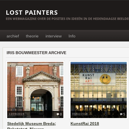
LOST PAINTERS
EEN WEBMAGAZINE OVER DE POSITIES EN IDEEËN IN DE HEDENDAAGSE BEELD
archief
theorie
interview
Info
IRIS BOUWMEESTER ARCHIVE
13/09/2019
0
05/04/2018
5
Stedelijk Museum Breda;
KunstRai 2018